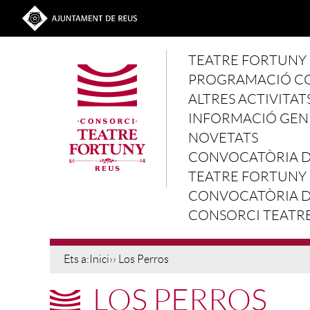
Vés al contingut
Ves a la web de l'Ajuntament de Reus
Main navigation
TEATRE FORTUNY
PROGRAMACIÓ C
ALTRES ACTIVITAT
INFORMACIÓ GEN
NOVETATS
CONVOCATÒRIA D'
TEATRE FORTUNY
CONVOCATÒRIA D'
CONSORCI TEATR
Ets a:
Inici
›› Los Perros
LOS PERROS