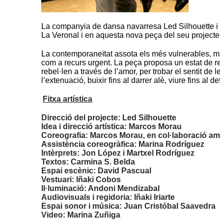
La companyia de dansa navarresa Led Silhouette i e
La Veronal i en aquesta nova peça del seu projecte
La contemporaneïtat assota els més vulnerables, margi
com a recurs urgent. La peça proposa un estat de r
rebel·len a través de l’amor, per trobar el sentit de 
l’extenuació, buixir fins al darrer alè, viure fins al de
Fitxa artística
Direcció del projecte: Led Silhouette
Idea i direcció artística: Marcos Morau
Coreografia: Marcos Morau, en col·laboració amb
Assistència coreogràfica: Marina Rodríguez
Intèrprets: Jon López i Martxel Rodríguez
Textos: Carmina S. Belda
Espai escènic: David Pascual
Vestuari: Iñaki Cobos
Il·luminació: Andoni Mendizabal
Audiovisuals i regidoria: Iñaki Iriarte
Espai sonor i música: Juan Cristóbal Saavedra
Video: Marina Zuñiga