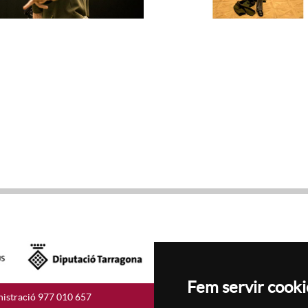
Fem servir cooki
istració 977 010 657
Accesibilitat