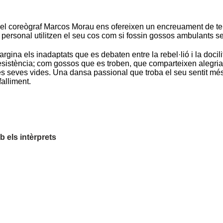
l coreògraf Marcos Morau ens ofereixen un encreuament de temps
 personal utilitzen el seu cos com si fossin gossos ambulants 
na els inadaptats que es debaten entre la rebel·lió i la docilita
esistència; com gossos que es troben, que comparteixen alegria 
les seves vides. Una dansa passional que troba el seu sentit més pu
falliment.
 els intèrprets