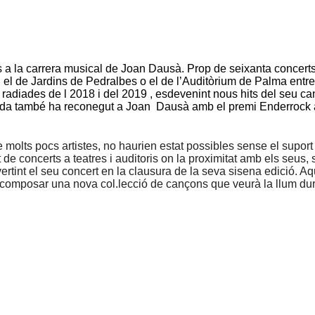
la carrera musical de Joan Dausà. Prop de seixanta concerts o
, el de Jardins de Pedralbes o el de l’Auditòrium de Palma entre
adiades de l 2018 i del 2019 , esdevenint nous hits del seu ca
a també ha reconegut a Joan Dausà amb el premi Enderrock al m
e molts pocs artistes, no haurien estat possibles sense el suport
e concerts a teatres i auditoris on la proximitat amb els seus, s
vertint el seu concert en la clausura de la seva sisena edició. A
i composar una nova col.lecció de cançons que veurà la llum dur