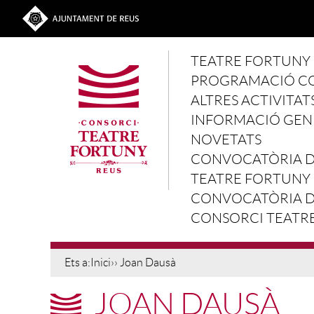
Vés al contingut
Ves a la web de l'Ajuntament de Reus
Main navigation
TEATRE FORTUNY
PROGRAMACIÓ C
ALTRES ACTIVITAT
INFORMACIÓ GEN
NOVETATS
CONVOCATÒRIA D'
TEATRE FORTUNY
CONVOCATÒRIA D'
CONSORCI TEATR
Ets a:
Inici
›› Joan Dausà
JOAN DAUSÀ