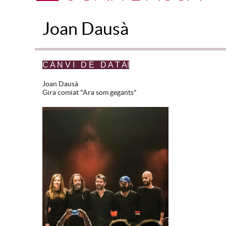
Joan Dausà
C A N V I D E D A T A!
Joan Dausà
Gira comiat "Ara som gegants"