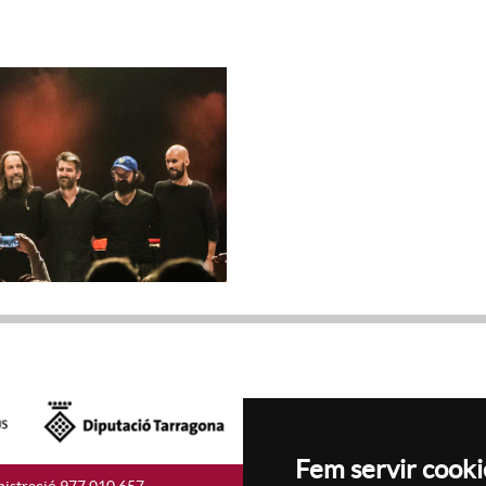
Fem servir cooki
istració 977 010 657