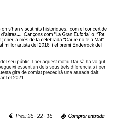
n s’han viscut nits històriques, com el concert de
 d’altres..... Cançons com “La Gran Eufòria” o “Tot
nçoner, a més de la celebrada “Caure no feia Mal”
illor artista del 2018 i el premi Enderrock del
 del seu públic. I per aquest motiu Dausà ha volgut
egueixi essent un dels seus trets diferencials i per
questa gira de comiat precedirà una aturada dalt
ant el 2021.
Preu: 28 - 22 - 18
Comprar entrada