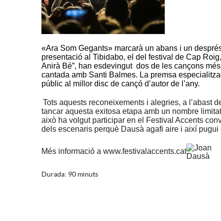
«Ara Som Gegants» marcarà un abans i un després a 
presentació al Tibidabo, el del festival de Cap Roig
Anirà Bé”, han esdevingut dos de les cançons més r
cantada amb Santi Balmes. La premsa especialitzad
públic al millor disc de cançó d’autor de l’any.
Tots aquests reconeixements i alegries, a l’abast d
tancar aquesta exitosa etapa amb un nombre limitat d
això ha volgut participar en el Festival Accents con
dels escenaris perquè Dausà agafi aire i així pugu
Més informació a www.festivalaccents.cat
Durada: 90 minuts