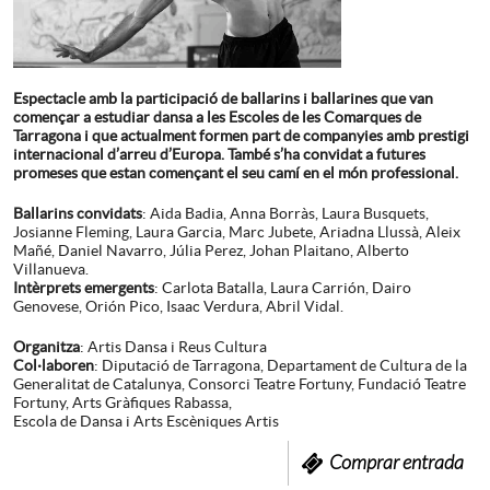
Espectacle amb la participació de ballarins i ballarines que van
començar a estudiar dansa a les Escoles de les Comarques de
Tarragona i que actualment formen part de companyies amb prestigi
internacional d’arreu d’Europa. També s’ha convidat a futures
promeses que estan començant el seu camí en el món professional.
Ballarins convidats
: Aida Badia, Anna Borràs, Laura Busquets,
Josianne Fleming, Laura Garcia, Marc Jubete, Ariadna Llussà, Aleix
Mañé, Daniel Navarro, Júlia Perez, Johan Plaitano, Alberto
Villanueva.
Intèrprets emergents
: Carlota Batalla, Laura Carrión, Dairo
Genovese, Orión Pico, Isaac Verdura, Abril Vidal.
Organitza
: Artis Dansa i Reus Cultura
Col·laboren
: Diputació de Tarragona, Departament de Cultura de la
Generalitat de Catalunya, Consorci Teatre Fortuny, Fundació Teatre
Fortuny, Arts Gràfiques Rabassa,
Escola de Dansa i Arts Escèniques Artis
Comprar entrada