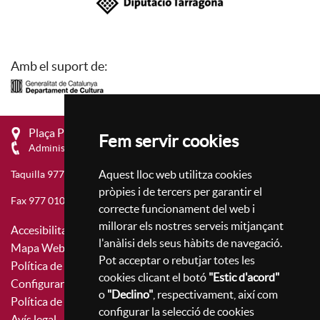
Amb el suport de:
Plaça Prim, 4 - 43201 Reus
Fem servir cookies
Administració 977 010 657
Aquest lloc web utilitza cookies
Taquilla 977 010 659
pròpies i de tercers per garantir el
Fax 977 010 677
correcte funcionament del web i
millorar els nostres serveis mitjançant
Accesibilitat
l'anàlisi dels seus hàbits de navegació.
Mapa Web
Pot acceptar o rebutjar totes les
Política de privacitat
cookies clicant el botó
"Estic d'acord"
Configurar cookies
o
"Declino"
, respectivament, així com
Política de cookies
configurar la selecció de cookies
Avís legal