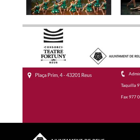
Admin
Plaça Prim, 4 - 43201 Reus
Taquilla 
Fax 977 
Ves a la web de l'Ajuntament de Reus