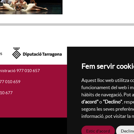
Fem servir cooki
istració 977 010 657
Accesibilitat
Mapa Web
Aquest lloc web utilitza co
977 010 659
funcionament del web i mil
010 677
hàbits de navegació. Pot a
d'acord"
o
"Declino"
, resp
segons les seves preferènc
informació, pot visitar la
Estic d'acord
Declin