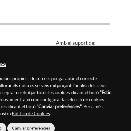
Amb el suport de:
es
Política de privacitat
Configurar cookies
okies pròpies i de tercers per garantir el correcte
Política de cookies
lorar els nostres serveis mitjançant l'anàlisi dels seus
Avís legal
cceptar o rebutjar totes les cookies clicant el botó
"Estic
ectivament, així com configurar la selecció de cookies
Informació bàsica RGPD
ies clicant el botó
"Canviar preferències"
. Per a més
 nostra
Política de Cookies
.
o
Canviar preferències