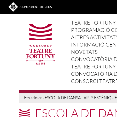
Vés al contingut
Ves a la web de l'Ajuntament de Reus
Main navigation
TEATRE FORTUNY
PROGRAMACIÓ C
ALTRES ACTIVITAT
INFORMACIÓ GEN
NOVETATS
CONVOCATÒRIA D'
TEATRE FORTUNY
CONVOCATÒRIA D'
CONSORCI TEATR
Ets a:
Inici
›› ESCOLA DE DANSA I ARTS ESCÈNIQUE
ESCOLA DE DAN