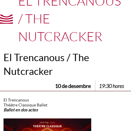
EL TRENCANOUS
/ THE
NUTCRACKER
El Trencanous / The
Nutcracker
10 de desembre
19:30 hores
El Trencanous
Théàtre Classique Ballet
Ballet en dos actes