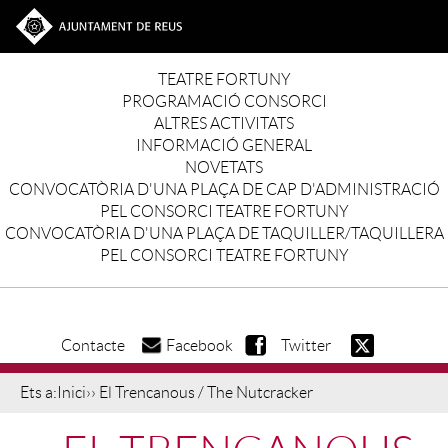
Vés al contingut
Ves a la web de l'Ajuntament de Reus
Main navigation
TEATRE FORTUNY
PROGRAMACIÓ CONSORCI
ALTRES ACTIVITATS
INFORMACIÓ GENERAL
NOVETATS
CONVOCATÒRIA D'UNA PLAÇA DE CAP D'ADMINISTRACIÓ
PEL CONSORCI TEATRE FORTUNY
CONVOCATÒRIA D'UNA PLAÇA DE TAQUILLER/TAQUILLERA
PEL CONSORCI TEATRE FORTUNY
Contacte
Facebook
Twitter
Ets a:
Inici
›› El Trencanous / The Nutcracker