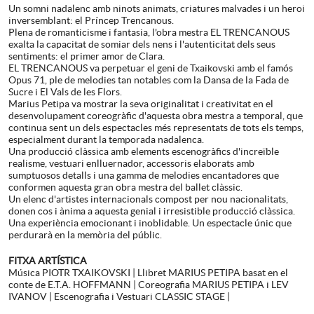
Un somni nadalenc amb ninots animats, criatures malvades i un heroi
inversemblant: el Príncep Trencanous.
Plena de romanticisme i fantasia, l'obra mestra EL TRENCANOUS
exalta la capacitat de somiar dels nens i l'autenticitat dels seus
sentiments: el primer amor de Clara.
EL TRENCANOUS va perpetuar el geni de Txaikovski amb el famós
Opus 71, ple de melodies tan notables com la Dansa de la Fada de
Sucre i El Vals de les Flors.
Marius Petipa va mostrar la seva originalitat i creativitat en el
desenvolupament coreogràfic d'aquesta obra mestra a temporal, que
continua sent un dels espectacles més representats de tots els temps,
especialment durant la temporada nadalenca.
Una producció clàssica amb elements escenogràfics d'increïble
realisme, vestuari enlluernador, accessoris elaborats amb
sumptuosos detalls i una gamma de melodies encantadores que
conformen aquesta gran obra mestra del ballet clàssic.
Un elenc d'artistes internacionals compost per nou nacionalitats,
donen cos i ànima a aquesta genial i irresistible producció clàssica.
Una experiència emocionant i inoblidable. Un espectacle únic que
perdurarà en la memòria del públic.
FITXA ARTÍSTICA
Música PIOTR TXAIKOVSKI | Llibret MARIUS PETIPA basat en el
conte de E.T.A. HOFFMANN | Coreografia MARIUS PETIPA i LEV
IVANOV | Escenografia i Vestuari CLASSIC STAGE |