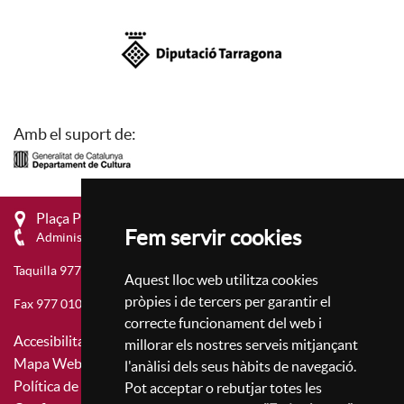
Amb el suport de:
Plaça Prim, 4 - 43201 Reus
Fem servir cookies
Administració 977 010 657
Taquilla 977 010 659
Aquest lloc web utilitza cookies
pròpies i de tercers per garantir el
Fax 977 010 677
correcte funcionament del web i
Accesibilitat
millorar els nostres serveis mitjançant
Mapa Web
l'anàlisi dels seus hàbits de navegació.
Política de privacitat
Pot acceptar o rebutjar totes les