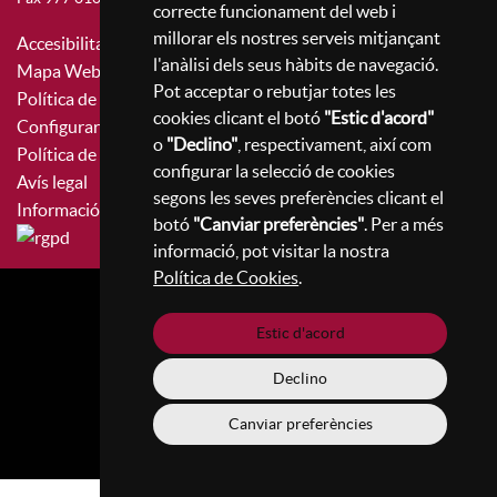
correcte funcionament del web i
millorar els nostres serveis mitjançant
Accesibilitat
l'anàlisi dels seus hàbits de navegació.
Mapa Web
Pot acceptar o rebutjar totes les
Política de privacitat
cookies clicant el botó
"Estic d'acord"
Configurar cookies
o
"Declino"
, respectivament, així com
Política de cookies
configurar la selecció de cookies
Avís legal
segons les seves preferències clicant el
Informació bàsica RGPD
botó
"Canviar preferències"
. Per a més
informació, pot visitar la nostra
Política de Cookies
.
Ves a la web de l'Ajuntament de Reus
Estic d'acord
Declino
Plaça del Mercadal · 43201 Reus
977 010 010
Canviar preferències
ajuntament@reus.cat
|
reus.cat