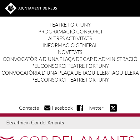
Vés al contingut
Ves a la web de l'Ajuntament de Reus
Main navigation
TEATRE FORTUNY
PROGRAMACIÓ CONSORCI
ALTRES ACTIVITATS
INFORMACIÓ GENERAL
NOVETATS
CONVOCATÒRIA D'UNA PLAÇA DE CAP D'ADMINISTRACIÓ
PEL CONSORCI TEATRE FORTUNY
CONVOCATÒRIA D'UNA PLAÇA DE TAQUILLER/TAQUILLERA
PEL CONSORCI TEATRE FORTUNY
Contacte
Facebook
Twitter
Ets a:
Inici
›› Cor del Amants