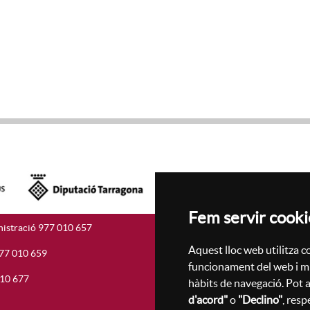
Fem servir cooki
istració 977 010 657
Accesibilitat
Mapa Web
Aquest lloc web utilitza co
977 010 659
funcionament del web i mil
010 677
hàbits de navegació. Pot a
d'acord"
o
"Declino"
, resp