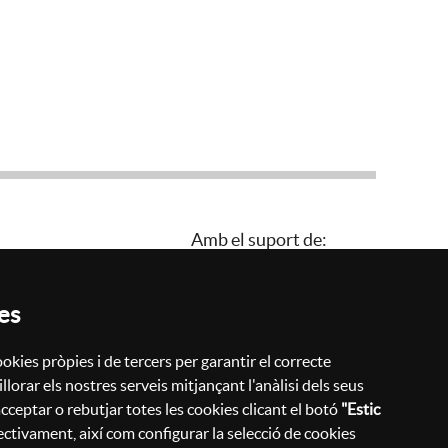
Amb el suport de:
es
Política de privacitat
Configurar cookies
okies pròpies i de tercers per garantir el correcte
Política de cookies
lorar els nostres serveis mitjançant l'anàlisi dels seus
Avís legal
cceptar o rebutjar totes les cookies clicant el botó
"Estic
ectivament, així com configurar la selecció de cookies
Informació bàsica RGPD