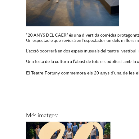
“20 ANYS DEL CAER” és una divertida comèdia protagonitza
Un espectacle que reviurà en l’espectador un dels millors m
L’acció ocorrerà en dos espais inusuals del teatre -vestíbu
Una festa de la cultura a l’abast de tots els públics i amb la 
El Teatre Fortuny commemora els 20 anys d’una de les ein
Més imatges: