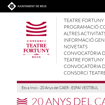
Vés al contingut
Ves a la web de l'Ajuntament de Reus
Main navigation
TEATRE FORTUNY
PROGRAMACIÓ C
ALTRES ACTIVITAT
INFORMACIÓ GEN
NOVETATS
CONVOCATÒRIA D'
TEATRE FORTUNY
CONVOCATÒRIA D'
CONSORCI TEATR
Ets a:
Inici
›› 20 Anys del CAER - ESPAI VESTÍBUL
20 ANYS DEL CA