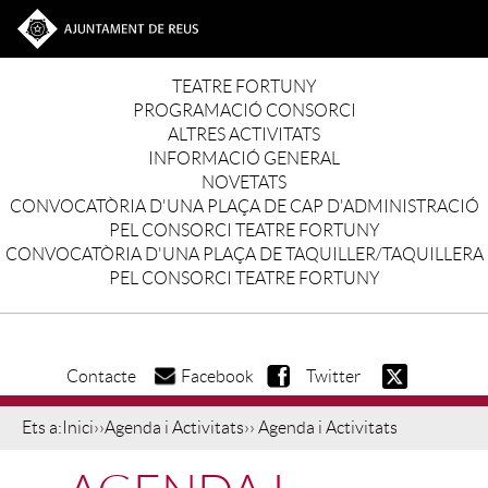
Vés al contingut
Ves a la web de l'Ajuntament de Reus
Main navigation
TEATRE FORTUNY
PROGRAMACIÓ CONSORCI
ALTRES ACTIVITATS
INFORMACIÓ GENERAL
NOVETATS
CONVOCATÒRIA D'UNA PLAÇA DE CAP D'ADMINISTRACIÓ
PEL CONSORCI TEATRE FORTUNY
CONVOCATÒRIA D'UNA PLAÇA DE TAQUILLER/TAQUILLERA
PEL CONSORCI TEATRE FORTUNY
Contacte
Facebook
Twitter
Ets a:
Inici
››
Agenda i Activitats
›› Agenda i Activitats