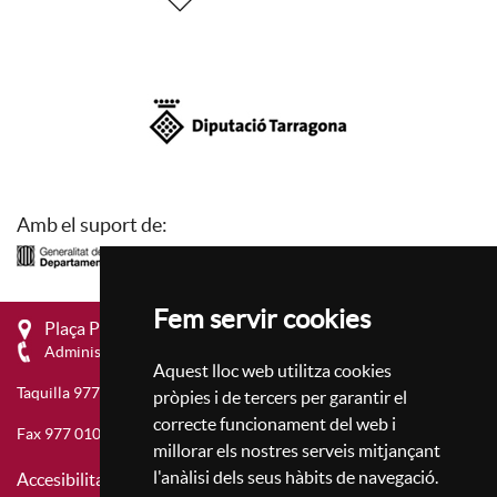
Amb el suport de:
Fem servir cookies
Plaça Prim, 4 - 43201 Reus
Administració 977 010 657
Aquest lloc web utilitza cookies
Taquilla 977 010 659
pròpies i de tercers per garantir el
correcte funcionament del web i
Fax 977 010 677
millorar els nostres serveis mitjançant
l'anàlisi dels seus hàbits de navegació.
Accesibilitat