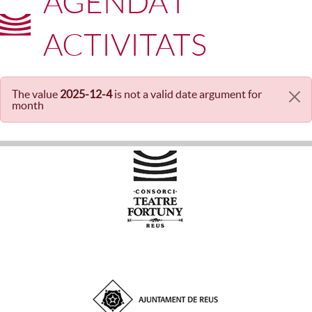
AGENDA I
ACTIVITATS
The value
2025-12-4
is not a valid date argument for
Missatge d'error
month