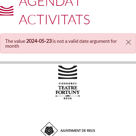
AGENDA I
ACTIVITATS
The value
2024-05-23
is not a valid date argument for
Missatge d'error
month