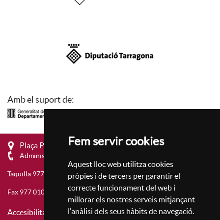
Amb el suport de:
Fem servir cookies
Plaça Prim, 4 - 43201 Reus
Administració 977 010 657
Aquest lloc web utilitza cookies
Taquilla 977 010 659
pròpies i de tercers per garantir el
correcte funcionament del web i
Fax 977 010 677
millorar els nostres serveis mitjançant
l'anàlisi dels seus hàbits de navegació.
Accesibilitat