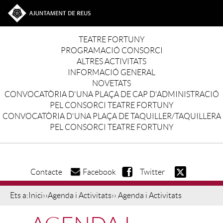
Vés al contingut
Ves a la web de l'Ajuntament de Reus
Main navigation
TEATRE FORTUNY
PROGRAMACIÓ CONSORCI
ALTRES ACTIVITATS
INFORMACIÓ GENERAL
NOVETATS
CONVOCATÒRIA D'UNA PLAÇA DE CAP D'ADMINISTRACIÓ
PEL CONSORCI TEATRE FORTUNY
CONVOCATÒRIA D'UNA PLAÇA DE TAQUILLER/TAQUILLERA
PEL CONSORCI TEATRE FORTUNY
Contacte
Facebook
Twitter
Ets a:
Inici
››
Agenda i Activitats
›› Agenda i Activitats